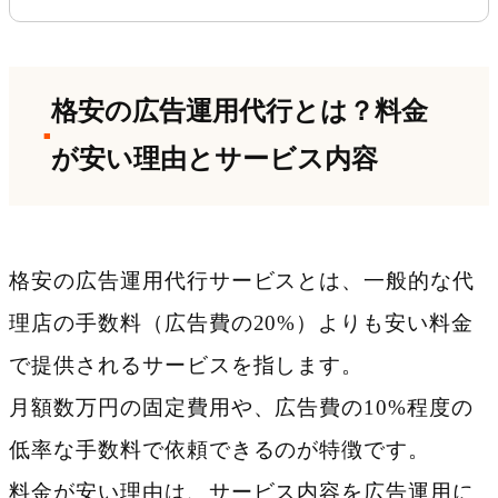
一貫して依頼できる会社
5.7
7. 詳細なレポートと手厚いサポート
体制に定評がある会社
格安の広告運用代行とは？料金
5.8
8. フリーランスに直接依頼でき柔軟
が安い理由とサービス内容
な対応が期待できるサービス
5.9
9. 少額予算でも専任の担当者がつく
格安の広告運用代行サービスとは、一般的な代
会社
理店の手数料（広告費の20%）よりも安い料金
5.10
10. Google・Yahoo!のW認定パート
で提供されるサービスを指します。
ナーで信頼性が高い会社
月額数万円の固定費用や、広告費の10%程度の
6
格安の広告運用代行に関するよくある
低率な手数料で依頼できるのが特徴です。
質問
料金が安い理由は、サービス内容を広告運用に