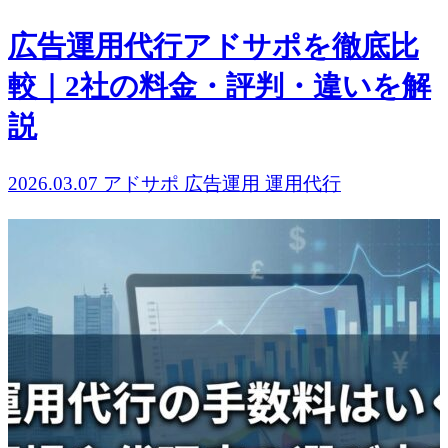
広告運用代行アドサポを徹底比
較｜2社の料金・評判・違いを解
説
2026.03.07
アドサポ
広告運用
運用代行